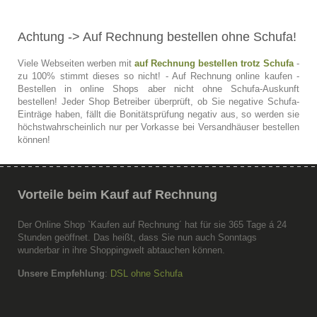
Achtung
-> Auf Rechnung bestellen ohne Schufa!
Viele Webseiten werben mit
auf Rechnung bestellen trotz Schufa
-
zu 100% stimmt dieses so nicht! - Auf Rechnung online kaufen -
Bestellen in online Shops aber nicht ohne Schufa-Auskunft
bestellen! Jeder Shop Betreiber überprüft, ob Sie negative Schufa-
Einträge haben, fällt die Bonitätsprüfung negativ aus, so werden sie
höchstwahrscheinlich nur per Vorkasse bei Versandhäuser bestellen
können!
Vorteile
beim Kauf auf Rechnung
Der Online Shop `Kaufen auf Rechnung´ hat für sie 365 Tage á 24
Stunden geöffnet. Das heißt, dass Sie nun auch Sonntags
wunderbar in ihre Shoppingwelt abtauchen können.
Unsere Empfehlung
:
DSL ohne Schufa