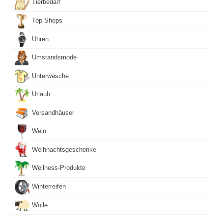
Tierbedarf
Top Shops
Uhren
Umstandsmode
Unterwäsche
Urlaub
Versandhäuser
Wein
Weihnachtsgeschenke
Wellness-Produkte
Winterreifen
Wolle