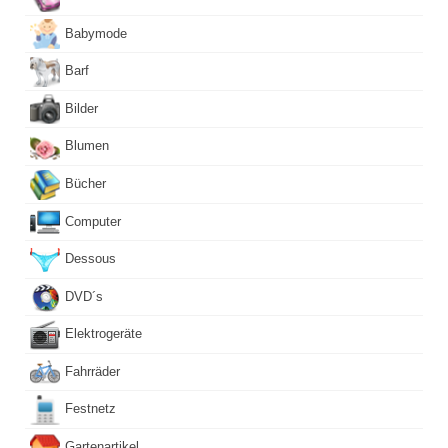
Babymode
Barf
Bilder
Blumen
Bücher
Computer
Dessous
DVD´s
Elektrogeräte
Fahrräder
Festnetz
Gartenartikel