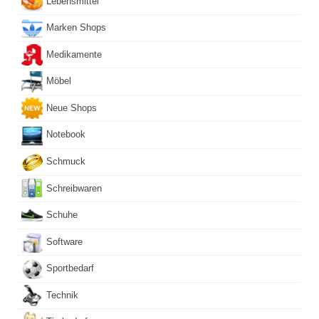
Lebensmittel
Marken Shops
Medikamente
Möbel
Neue Shops
Notebook
Schmuck
Schreibwaren
Schuhe
Software
Sportbedarf
Technik