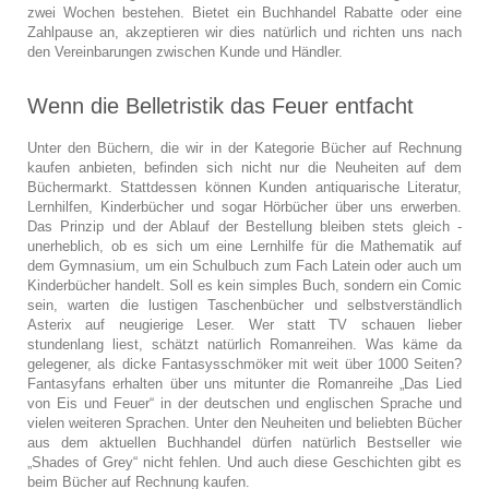
zwei Wochen bestehen. Bietet ein Buchhandel Rabatte oder eine
Zahlpause an, akzeptieren wir dies natürlich und richten uns nach
den Vereinbarungen zwischen Kunde und Händler.
Wenn die Belletristik das Feuer entfacht
Unter den Büchern, die wir in der Kategorie Bücher auf Rechnung
kaufen anbieten, befinden sich nicht nur die Neuheiten auf dem
Büchermarkt. Stattdessen können Kunden antiquarische Literatur,
Lernhilfen, Kinderbücher und sogar Hörbücher über uns erwerben.
Das Prinzip und der Ablauf der Bestellung bleiben stets gleich -
unerheblich, ob es sich um eine Lernhilfe für die Mathematik auf
dem Gymnasium, um ein Schulbuch zum Fach Latein oder auch um
Kinderbücher handelt. Soll es kein simples Buch, sondern ein Comic
sein, warten die lustigen Taschenbücher und selbstverständlich
Asterix auf neugierige Leser. Wer statt TV schauen lieber
stundenlang liest, schätzt natürlich Romanreihen. Was käme da
gelegener, als dicke Fantasysschmöker mit weit über 1000 Seiten?
Fantasyfans erhalten über uns mitunter die Romanreihe „Das Lied
von Eis und Feuer“ in der deutschen und englischen Sprache und
vielen weiteren Sprachen. Unter den Neuheiten und beliebten Bücher
aus dem aktuellen Buchhandel dürfen natürlich Bestseller wie
„Shades of Grey“ nicht fehlen. Und auch diese Geschichten gibt es
beim Bücher auf Rechnung kaufen.