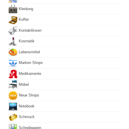
Kleidung
Koffer
Kontaktlinsen
Kosmetik
Lebensmittel
Marken Shops
Medikamente
Möbel
Neue Shops
Notebook
Schmuck
Schreibwaren