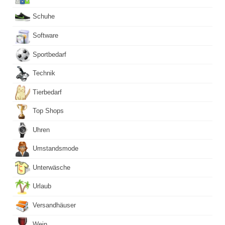
Schuhe
Software
Sportbedarf
Technik
Tierbedarf
Top Shops
Uhren
Umstandsmode
Unterwäsche
Urlaub
Versandhäuser
Wein