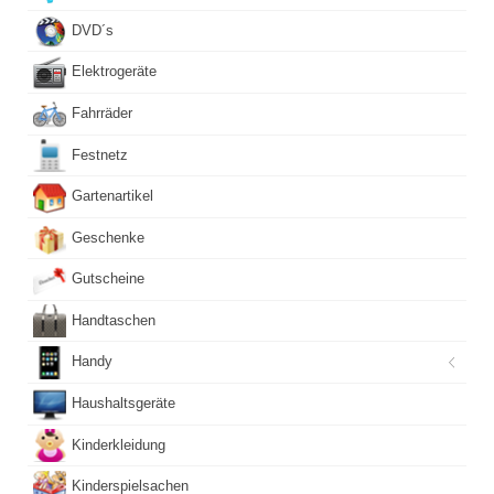
DVD´s
Elektrogeräte
Fahrräder
Festnetz
Gartenartikel
Geschenke
Gutscheine
Handtaschen
Handy
Haushaltsgeräte
Kinderkleidung
Kinderspielsachen