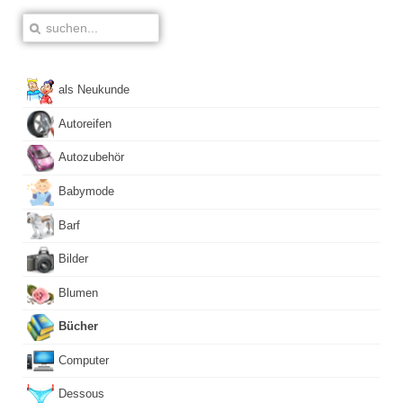
als Neukunde
Autoreifen
Autozubehör
Babymode
Barf
Bilder
Blumen
Bücher
Computer
Dessous