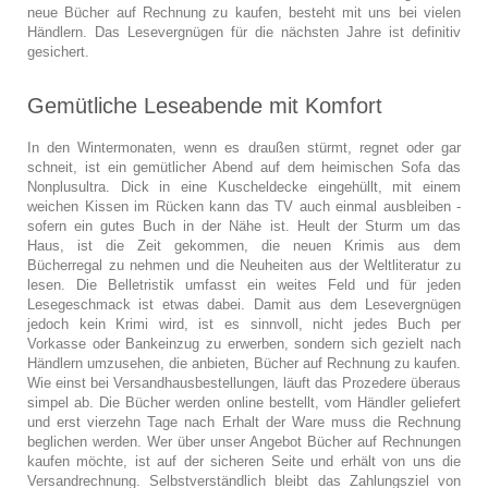
neue Bücher auf Rechnung zu kaufen, besteht mit uns bei vielen
Händlern. Das Lesevergnügen für die nächsten Jahre ist definitiv
gesichert.
Gemütliche Leseabende mit Komfort
In den Wintermonaten, wenn es draußen stürmt, regnet oder gar
schneit, ist ein gemütlicher Abend auf dem heimischen Sofa das
Nonplusultra. Dick in eine Kuscheldecke eingehüllt, mit einem
weichen Kissen im Rücken kann das TV auch einmal ausbleiben -
sofern ein gutes Buch in der Nähe ist. Heult der Sturm um das
Haus, ist die Zeit gekommen, die neuen Krimis aus dem
Bücherregal zu nehmen und die Neuheiten aus der Weltliteratur zu
lesen. Die Belletristik umfasst ein weites Feld und für jeden
Lesegeschmack ist etwas dabei. Damit aus dem Lesevergnügen
jedoch kein Krimi wird, ist es sinnvoll, nicht jedes Buch per
Vorkasse oder Bankeinzug zu erwerben, sondern sich gezielt nach
Händlern umzusehen, die anbieten, Bücher auf Rechnung zu kaufen.
Wie einst bei Versandhausbestellungen, läuft das Prozedere überaus
simpel ab. Die Bücher werden online bestellt, vom Händler geliefert
und erst vierzehn Tage nach Erhalt der Ware muss die Rechnung
beglichen werden. Wer über unser Angebot Bücher auf Rechnungen
kaufen möchte, ist auf der sicheren Seite und erhält von uns die
Versandrechnung. Selbstverständlich bleibt das Zahlungsziel von