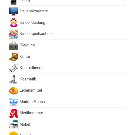
Haushaltsgeräte
Kinderkleidung
Kinderspielsachen
Kleidung
Koffer
Kontaktlinsen
Kosmetik
Lebensmittel
Marken Shops
Medikamente
Möbel