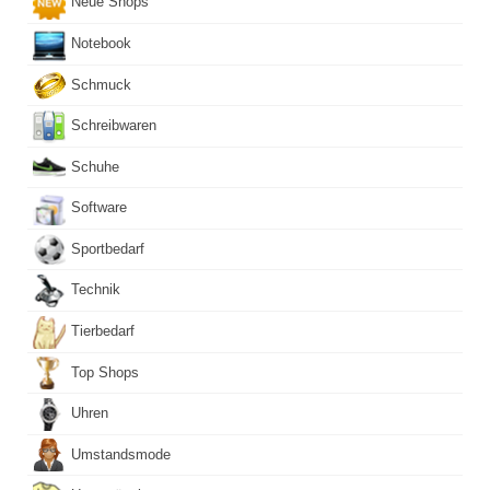
Neue Shops
Notebook
Schmuck
Schreibwaren
Schuhe
Software
Sportbedarf
Technik
Tierbedarf
Top Shops
Uhren
Umstandsmode