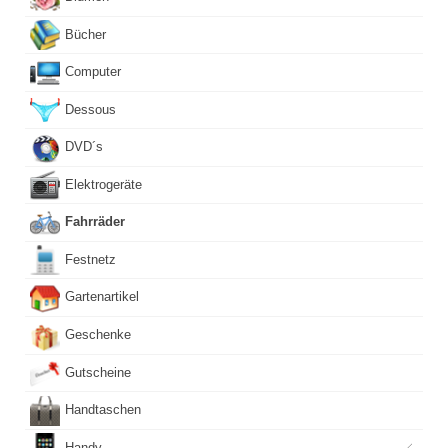
Bücher
Computer
Dessous
DVD´s
Elektrogeräte
Fahrräder
Festnetz
Gartenartikel
Geschenke
Gutscheine
Handtaschen
Handy