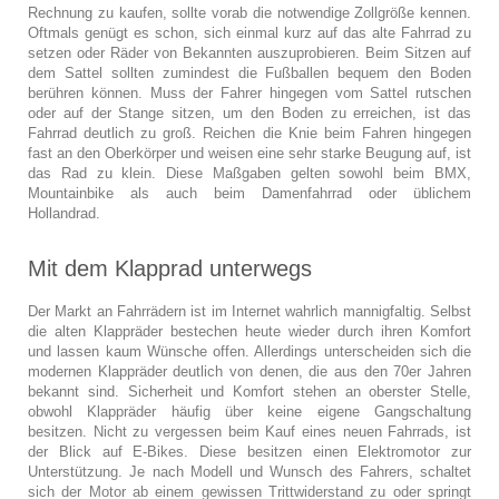
Rechnung zu kaufen, sollte vorab die notwendige Zollgröße kennen.
Oftmals genügt es schon, sich einmal kurz auf das alte Fahrrad zu
setzen oder Räder von Bekannten auszuprobieren. Beim Sitzen auf
dem Sattel sollten zumindest die Fußballen bequem den Boden
berühren können. Muss der Fahrer hingegen vom Sattel rutschen
oder auf der Stange sitzen, um den Boden zu erreichen, ist das
Fahrrad deutlich zu groß. Reichen die Knie beim Fahren hingegen
fast an den Oberkörper und weisen eine sehr starke Beugung auf, ist
das Rad zu klein. Diese Maßgaben gelten sowohl beim BMX,
Mountainbike als auch beim Damenfahrrad oder üblichem
Hollandrad.
Mit dem Klapprad unterwegs
Der Markt an Fahrrädern ist im Internet wahrlich mannigfaltig. Selbst
die alten Klappräder bestechen heute wieder durch ihren Komfort
und lassen kaum Wünsche offen. Allerdings unterscheiden sich die
modernen Klappräder deutlich von denen, die aus den 70er Jahren
bekannt sind. Sicherheit und Komfort stehen an oberster Stelle,
obwohl Klappräder häufig über keine eigene Gangschaltung
besitzen. Nicht zu vergessen beim Kauf eines neuen Fahrrads, ist
der Blick auf E-Bikes. Diese besitzen einen Elektromotor zur
Unterstützung. Je nach Modell und Wunsch des Fahrers, schaltet
sich der Motor ab einem gewissen Trittwiderstand zu oder springt