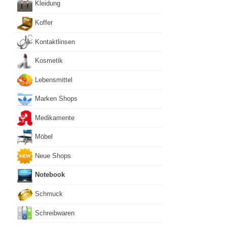
Kleidung
Koffer
Kontaktlinsen
Kosmetik
Lebensmittel
Marken Shops
Medikamente
Möbel
Neue Shops
Notebook
Schmuck
Schreibwaren