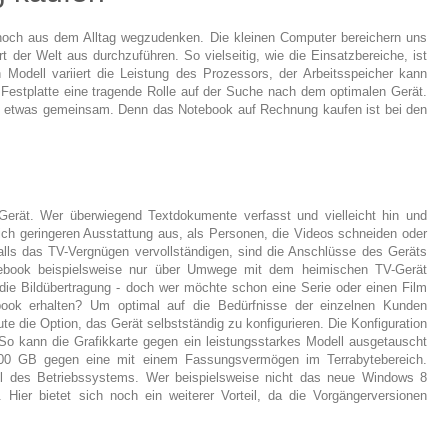
noch aus dem Alltag wegzudenken. Die kleinen Computer bereichern uns
 der Welt aus durchzuführen. So vielseitig, wie die Einsatzbereiche, ist
Modell variiert die Leistung des Prozessors, der Arbeitsspeicher kann
 Festplatte eine tragende Rolle auf der Suche nach dem optimalen Gerät.
h etwas gemeinsam. Denn das Notebook auf Rechnung kaufen ist bei den
Gerät. Wer überwiegend Textdokumente verfasst und vielleicht hin und
lich geringeren Ausstattung aus, als Personen, die Videos schneiden oder
lls das TV-Vergnügen vervollständigen, sind die Anschlüsse des Geräts
ebook beispielsweise nur über Umwege mit dem heimischen TV-Gerät
 die Bildübertragung - doch wer möchte schon eine Serie oder einen Film
ok erhalten? Um optimal auf die Bedürfnisse der einzelnen Kunden
te die Option, das Gerät selbstständig zu konfigurieren. Die Konfiguration
So kann die Grafikkarte gegen ein leistungsstarkes Modell ausgetauscht
500 GB gegen eine mit einem Fassungsvermögen im Terrabytebereich.
ahl des Betriebssystems. Wer beispielsweise nicht das neue Windows 8
 Hier bietet sich noch ein weiterer Vorteil, da die Vorgängerversionen