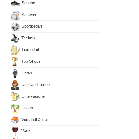
Schuhe
Software
Sportbedarf
Technik
Tierbedarf
Top Shops
Uhren
Umstandsmode
Unterwäsche
Urlaub
Versandhäuser
Wein