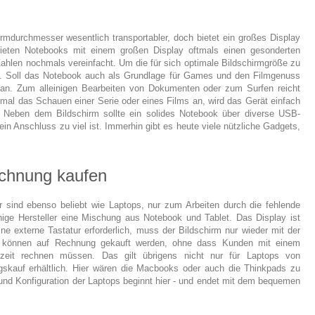
irmdurchmesser wesentlich transportabler, doch bietet ein großes Display
ieten Notebooks mit einem großen Display oftmals einen gesonderten
ahlen nochmals vereinfacht. Um die für sich optimale Bildschirmgröße zu
d. Soll das Notebook auch als Grundlage für Games und den Filmgenuss
l an. Zum alleinigen Bearbeiten von Dokumenten oder zum Surfen reicht
inmal das Schauen einer Serie oder eines Films an, wird das Gerät einfach
Neben dem Bildschirm sollte ein solides Notebook über diverse USB-
ein Anschluss zu viel ist. Immerhin gibt es heute viele nützliche Gadgets,
echnung kaufen
r sind ebenso beliebt wie Laptops, nur zum Arbeiten durch die fehlende
inige Hersteller eine Mischung aus Notebook und Tablet. Das Display ist
e externe Tastatur erforderlich, muss der Bildschirm nur wieder mit der
s können auf Rechnung gekauft werden, ohne dass Kunden mit einem
erzeit rechnen müssen. Das gilt übrigens nicht nur für Laptops von
gskauf erhältlich. Hier wären die Macbooks oder auch die Thinkpads zu
nd Konfiguration der Laptops beginnt hier - und endet mit dem bequemen