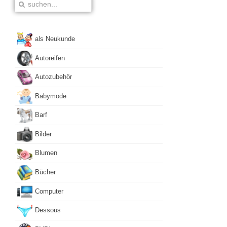
als Neukunde
Autoreifen
Autozubehör
Babymode
Barf
Bilder
Blumen
Bücher
Computer
Dessous