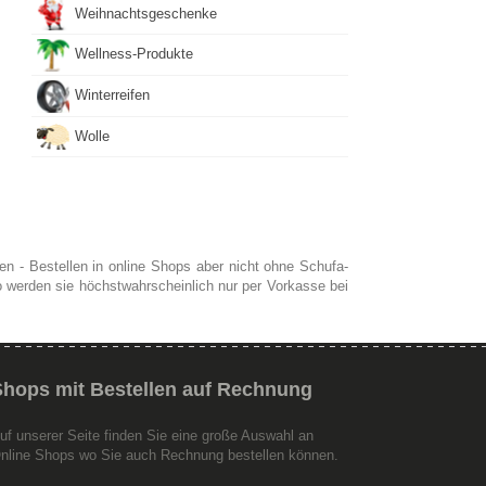
Weihnachtsgeschenke
Wellness-Produkte
Winterreifen
Wolle
n - Bestellen in online Shops aber nicht ohne Schufa-
so werden sie höchstwahrscheinlich nur per Vorkasse bei
Shops
mit Bestellen auf Rechnung
uf unserer Seite finden Sie eine große Auswahl an
nline Shops wo Sie auch Rechnung bestellen können.