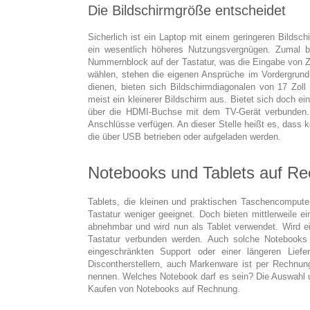
Die Bildschirmgröße entscheidet
Sicherlich ist ein Laptop mit einem geringeren Bildsch
ein wesentlich höheres Nutzungsvergnügen. Zumal b
Nummernblock auf der Tastatur, was die Eingabe von Z
wählen, stehen die eigenen Ansprüche im Vordergrun
dienen, bieten sich Bildschirmdiagonalen von 17 Zol
meist ein kleinerer Bildschirm aus. Bietet sich doch e
über die HDMI-Buchse mit dem TV-Gerät verbunden. 
Anschlüsse verfügen. An dieser Stelle heißt es, dass k
die über USB betrieben oder aufgeladen werden.
Notebooks und Tablets auf R
Tablets, die kleinen und praktischen Taschencompute
Tastatur weniger geeignet. Doch bieten mittlerweile e
abnehmbar und wird nun als Tablet verwendet. Wird ein
Tastatur verbunden werden. Auch solche Notebook
eingeschränkten Support oder einer längeren Lief
Discontherstellern, auch Markenware ist per Rechnun
nennen. Welches Notebook darf es sein? Die Auswahl u
Kaufen von Notebooks auf Rechnung.