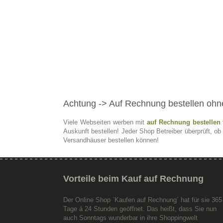
Achtung
-> Auf Rechnung bestellen ohn
Viele Webseiten werben mit
auf Rechnung bestellen 
Auskunft bestellen! Jeder Shop Betreiber überprüft, ob
Versandhäuser bestellen können!
Vorteile
beim Kauf auf Rechnung
Der Online Shop `Kaufen auf Rechnung´ hat für sie 365
Tage á 24 Stunden geöffnet. Das heißt, dass Sie nun
auch Sonntags wunderbar in ihre Shoppingwelt