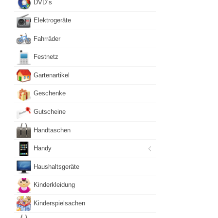
DVD´s
Elektrogeräte
Fahrräder
Festnetz
Gartenartikel
Geschenke
Gutscheine
Handtaschen
Handy
Haushaltsgeräte
Kinderkleidung
Kinderspielsachen